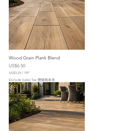
S
$
3
.
2
5
Wood Grain Plank Blend
價格
US$6.50
US$3.25
/
1ft²
每
Exclude Sales Tax 增值税未含
1
平
方
英
尺
U
S
$
3
.
2