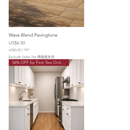
5
Wave Blend Pavingtone
價格
US$6.50
US$3.25
/
1ft²
每
Exclude Sales Tax 增值税未含
1
56% OFF for First Two Order!
平
方
英
尺
U
S
$
3
.
2
5