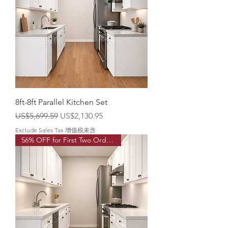
8ft-8ft Parallel Kitchen Set
一般價格
促銷價格
US$5,699.59
US$2,130.95
Exclude Sales Tax 增值税未含
56% OFF for First Two Order!