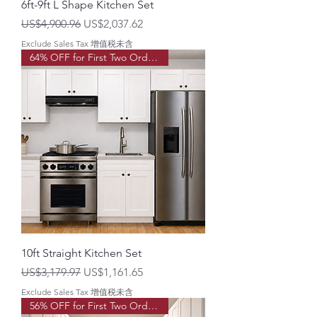
6ft-9ft L Shape Kitchen Set
一般價格
促銷價格
US$4,900.96
US$2,037.62
Exclude Sales Tax 增值税未含
64% OFF for First Two Order!
10ft Straight Kitchen Set
一般價格
促銷價格
US$3,179.97
US$1,161.65
Exclude Sales Tax 增值税未含
56% OFF for First Two Order!