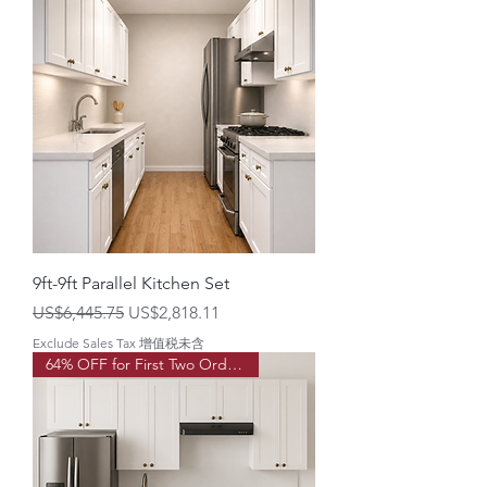
9ft-9ft Parallel Kitchen Set
一般價格
促銷價格
US$6,445.75
US$2,818.11
Exclude Sales Tax 增值税未含
64% OFF for First Two Order!