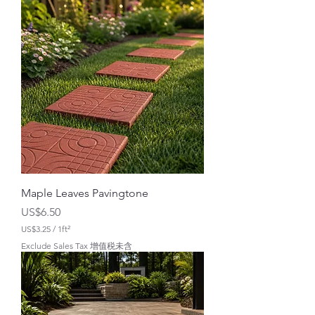
平
方
英
尺
U
S
$
3
.
0
0
Maple Leaves Pavingtone
價格
US$6.50
US$3.25
/
1ft²
每
Exclude Sales Tax 增值税未含
1
平
方
英
尺
U