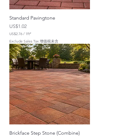
Standard Pavingtone
價格
US$1.02
US$2.76
/
1ft²
每
Exclude Sales Tax 增值税未含
1
平
方
英
尺
U
S
$
2
.
7
6
Brickface Step Stone (Combine)