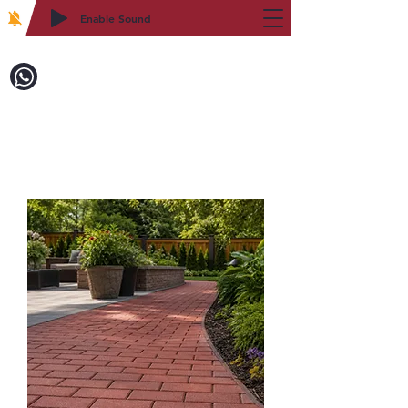
Enable Sound
2WIN CABINETRY
致電訂購：718-879-8600