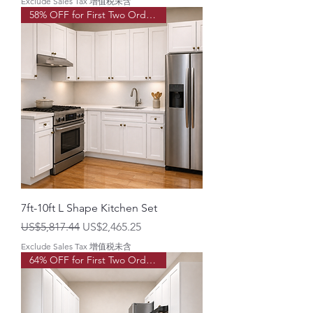
Exclude Sales Tax 增值税未含
58% OFF for First Two Order!
7ft-10ft L Shape Kitchen Set
一般價格
促銷價格
US$5,817.44
US$2,465.25
Exclude Sales Tax 增值税未含
64% OFF for First Two Order!