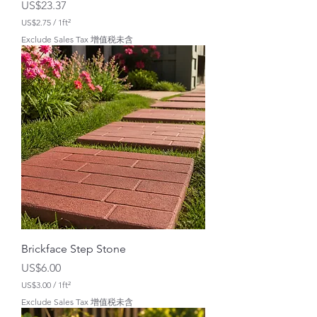
價格
US$23.37
US$2.75
/
1ft²
每
Exclude Sales Tax 增值税未含
1
平
方
英
尺
U
S
$
2
.
7
5
Brickface Step Stone
價格
US$6.00
US$3.00
/
1ft²
每
Exclude Sales Tax 增值税未含
1