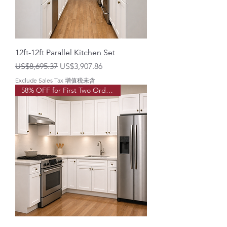
12ft-12ft Parallel Kitchen Set
一般價格
促銷價格
US$8,695.37
US$3,907.86
Exclude Sales Tax 增值税未含
58% OFF for First Two Order!