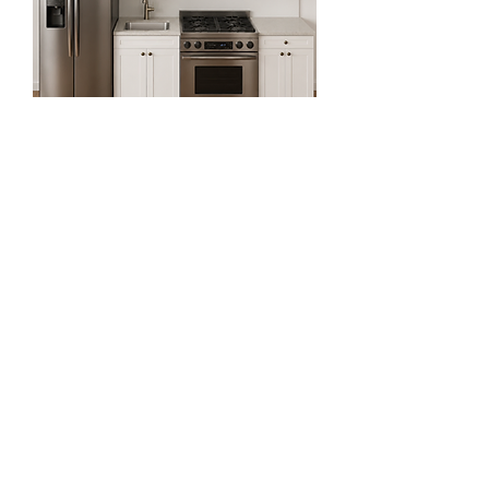
9ft Straight Kitchen Set
一般價格
促銷價格
US$2,918.81
US$1,064.81
Exclude Sales Tax 增值税未含
64% OFF for First Two Order!