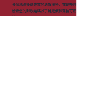
各個地區提供專業的送貨服務。在結帳時
檢查您的郵政編碼以了解定價和運輸可用
性。
05
門店取貨
我們在東北部各州有多個地點，如果您決
定自己取貨櫃，這對您來說很容易。簡單
地下訂單，我們就會準備好。