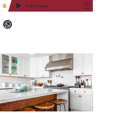
Enable Sound
2WIN CABINETRY
致電訂購：718-879-8600