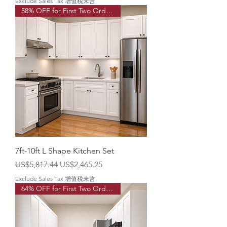
Exclude Sales Tax 增值税未含
58% OFF for First Two Order!
7ft-10ft L Shape Kitchen Set
一般價格
促銷價格
US$5,817.44
US$2,465.25
Exclude Sales Tax 增值税未含
64% OFF for First Two Order!