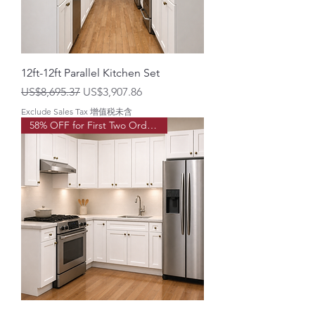
12ft-12ft Parallel Kitchen Set
一般價格
促銷價格
US$8,695.37
US$3,907.86
Exclude Sales Tax 增值税未含
58% OFF for First Two Order!