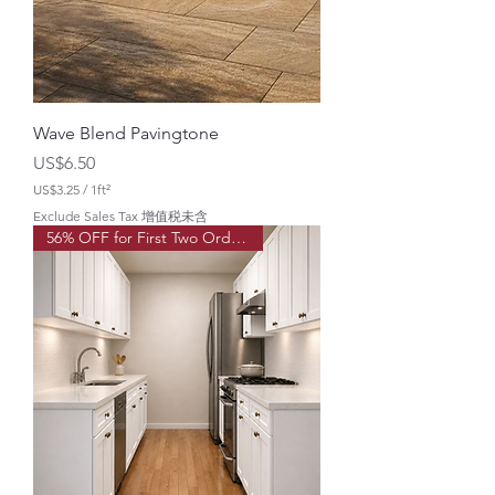
5
Wave Blend Pavingtone
價格
US$6.50
US$3.25
/
1ft²
每
Exclude Sales Tax 增值税未含
1
56% OFF for First Two Order!
平
方
英
尺
U
S
$
3
.
2
5