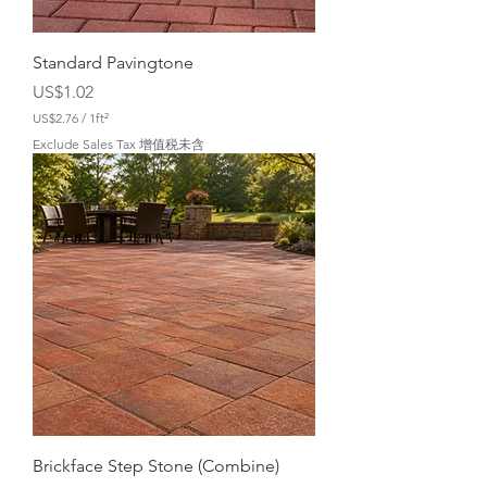
Standard Pavingtone
價格
US$1.02
US$2.76
/
1ft²
每
Exclude Sales Tax 增值税未含
1
平
方
英
尺
U
S
$
2
.
7
6
Brickface Step Stone (Combine)