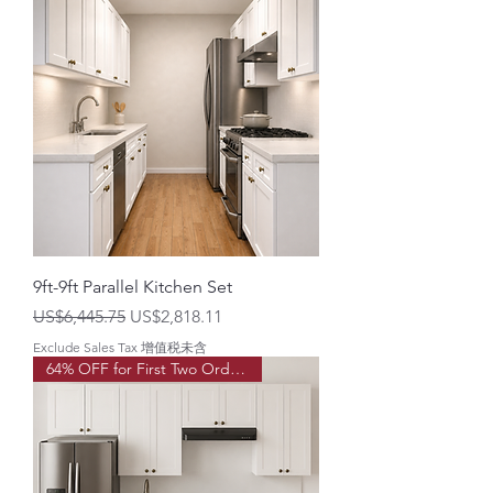
9ft-9ft Parallel Kitchen Set
一般價格
促銷價格
US$6,445.75
US$2,818.11
Exclude Sales Tax 增值税未含
64% OFF for First Two Order!