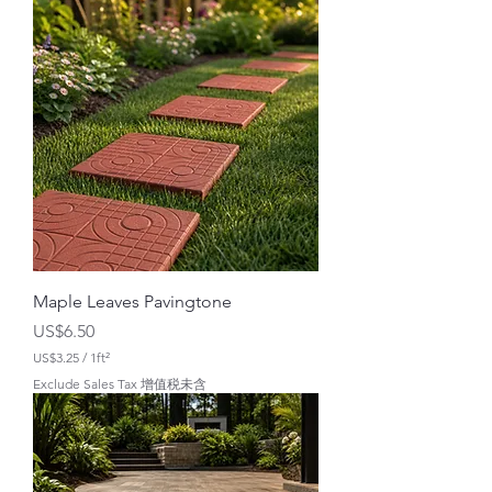
平
方
英
尺
U
S
$
3
.
0
0
Maple Leaves Pavingtone
價格
US$6.50
US$3.25
/
1ft²
每
Exclude Sales Tax 增值税未含
1
平
方
英
尺
U