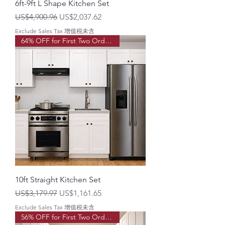
6ft-9ft L Shape Kitchen Set
一般價格
促銷價格
US$4,900.96
US$2,037.62
Exclude Sales Tax 增值税未含
64% OFF for First Two Order!
10ft Straight Kitchen Set
一般價格
促銷價格
US$3,179.97
US$1,161.65
Exclude Sales Tax 增值税未含
56% OFF for First Two Order!