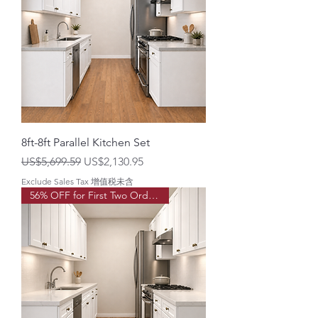
8ft-8ft Parallel Kitchen Set
一般價格
促銷價格
US$5,699.59
US$2,130.95
Exclude Sales Tax 增值税未含
56% OFF for First Two Order!