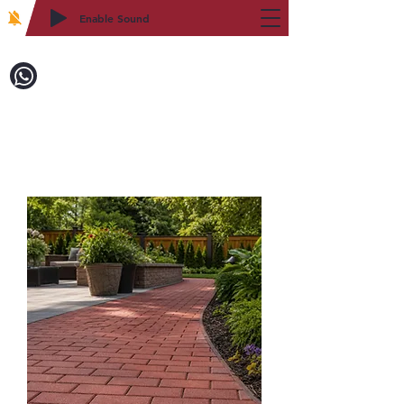
Enable Sound
2WIN CABINETRY
致電訂購：718-879-8600