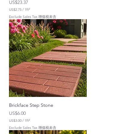
價格
US$23.37
US$2.75
/
1ft²
每
Exclude Sales Tax 增值税未含
1
平
方
英
尺
U
S
$
2
.
7
5
Brickface Step Stone
價格
US$6.00
US$3.00
/
1ft²
每
Exclude Sales Tax 增值税未含
1