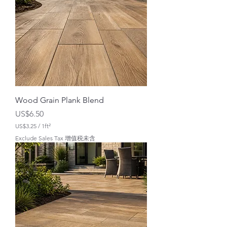
S
$
3
.
2
5
Wood Grain Plank Blend
價格
US$6.50
US$3.25
/
1ft²
每
Exclude Sales Tax 增值税未含
1
平
方
英
尺
U
S
$
3
.
2