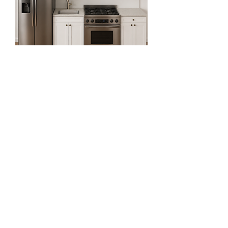
9ft Straight Kitchen Set
一般價格
促銷價格
US$2,918.81
US$1,064.81
Exclude Sales Tax 增值税未含
64% OFF for First Two Order!