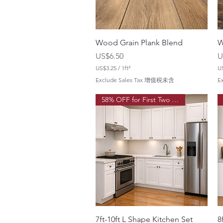
Wood Grain Plank Blend
W
價格
US$6.50
U
US$3.25
/
1ft²
U
每
Exclude Sales Tax 增值税未含
E
1
1
平
58% OFF for First Two Order!
方
英
尺
U
U
S
S
$
$
3
3
.
.
2
2
5
5
7ft-10ft L Shape Kitchen Set
8