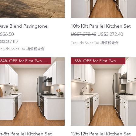
ave Blend Pavingtone
10ft-10ft Parallel Kitchen Set
價格
一般價格
促銷價格
S$6.50
US$7,372.40
US$3,272.40
S$3.25
/
1ft²
Exclude Sales Tax 增值税未含
每
xclude Sales Tax 增值税未含
平
64% OFF for First Two Order!
56% OFF for First Two Order!
方
英
尺
ft-8ft Parallel Kitchen Set
12ft-12ft Parallel Kitchen Set