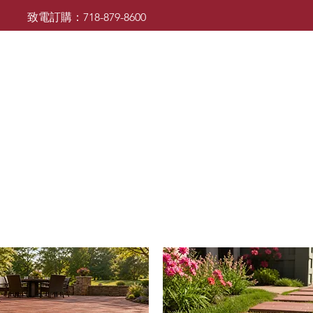
致電訂購：718-879-8600
廚櫃
檯面
檯面
浴室櫃