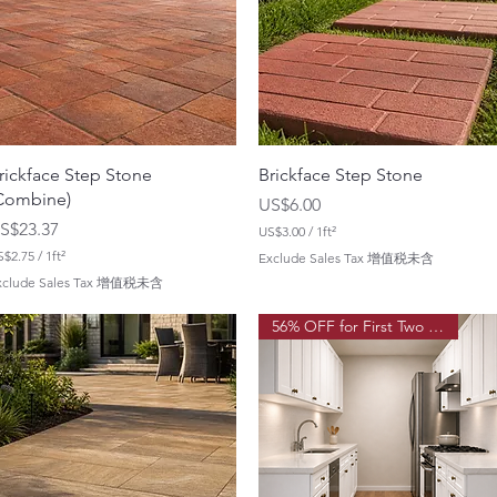
rickface Step Stone
Brickface Step Stone
Combine)
價格
US$6.00
價格
S$23.37
US$3.00
/
1ft²
每
S$2.75
/
1ft²
Exclude Sales Tax 增值税未含
1
每
xclude Sales Tax 增值税未含
平
方
平
英
56% OFF for First Two Order!
方
尺
英
U
尺
S
$
3
.
0
0