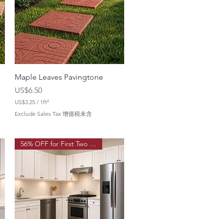
Maple Leaves Pavingtone
價格
US$6.50
US$3.25
/
1ft²
每
Exclude Sales Tax 增值税未含
1
平
方
英
56% OFF for First Two Order!
尺
U
S
$
3
.
2
5