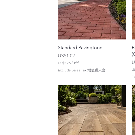
Standard Pavingtone
B
(
價格
US$1.02
U
US$2.76
/
1ft²
每
U
Exclude Sales Tax 增值税未含
1
E
平
1
方
英
尺
U
S
U
$
S
2
$
.
2
7
.
6
7
5