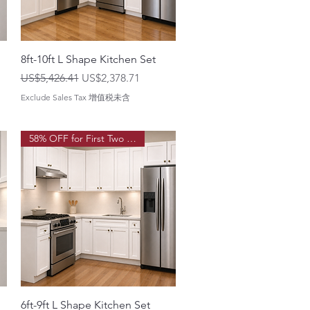
8ft-10ft L Shape Kitchen Set
一般價格
促銷價格
US$5,426.41
US$2,378.71
Exclude Sales Tax 增值税未含
58% OFF for First Two Order!
6ft-9ft L Shape Kitchen Set