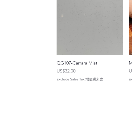
QG107-Carrara Mist
M
價格
US$32.00
U
Exclude Sales Tax 增值税未含
E
2WIN CABINETRY