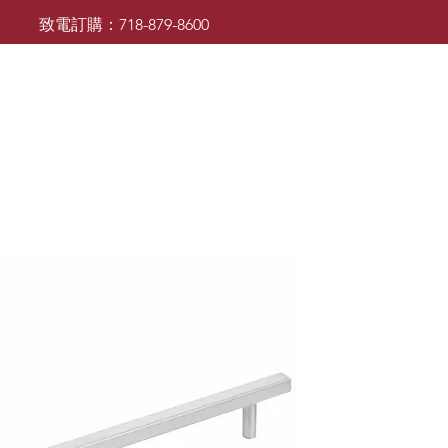
致電訂購：718-879-8600
廚櫃
檯面
檯面
浴室櫃