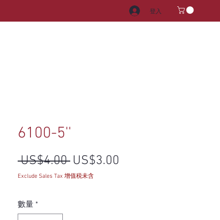
登入
電器
水龍頭和水槽
把手
6100-5''
一般價格
促銷價格
 US$4.00 
US$3.00
Exclude Sales Tax 增值税未含
數量
*