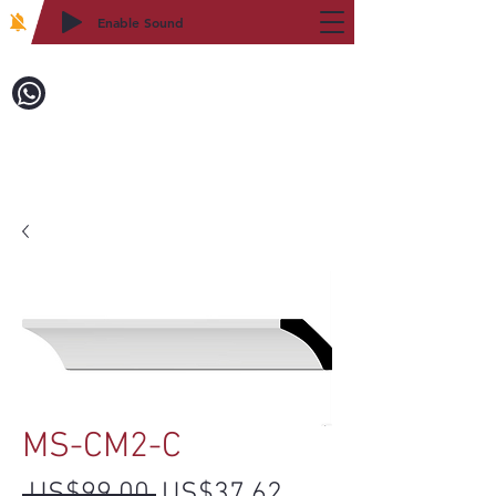
Enable Sound
2WIN CABINETRY
致電訂購：718-879-8600
MS-CM2-C
一般價格
促銷價格
 US$99.00 
US$37.62