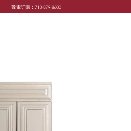
致電訂購：718-879-8600
廚櫃
檯面
檯面
浴室櫃