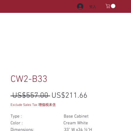
登入
電器
水龍頭和水槽
把手
CW2-B33
一般價格
促銷價格
 US$557.00 
US$211.66
Exclude Sales Tax 增值税未含
Type : Base Cabinet
Color : Cream White
Dimensions: 33" W x34 ½"H