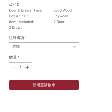
x24" D
Door & Drawer Face: Solid Wood
Box & Shelf: Plywood
Items Included: 2 Door
2 Drawer
組裝選項
*
選擇
數量
*
新增至購物車