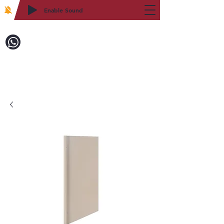
Enable Sound
2WIN CABINETRY
致電訂購：718-879-8600