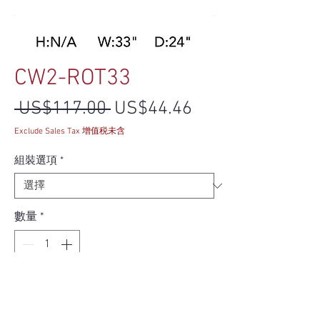
CW2-ROT33
一般價格
促銷價格
 US$117.00 
US$44.46
Exclude Sales Tax 增值税未含
組裝選項
*
數量
*
新增至購物車