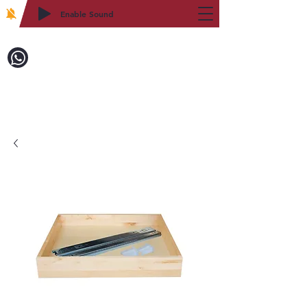
Enable Sound
2WIN CABINETRY
致電訂購：718-879-8600