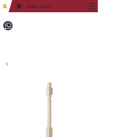
Enable Sound
2WIN CABINETRY
致電訂購：718-879-8600