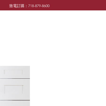
致電訂購：718-879-8600
廚櫃
檯面
檯面
浴室櫃