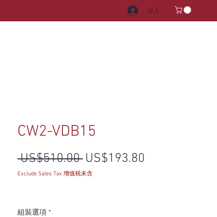
登入
電器
水龍頭和水槽
把手
CW2-VDB15
一般價格
促銷價格
 US$510.00 
US$193.80
Exclude Sales Tax 增值税未含
組裝選項
*