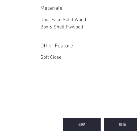
Materials
Door Face Solid Wood
Box & Shelf Plywood
Other Feature
Soft Close
2WIN CABINETRY
廚櫃
檯面