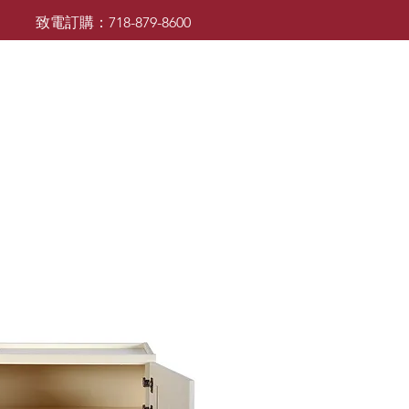
致電訂購：718-879-8600
廚櫃
檯面
檯面
浴室櫃