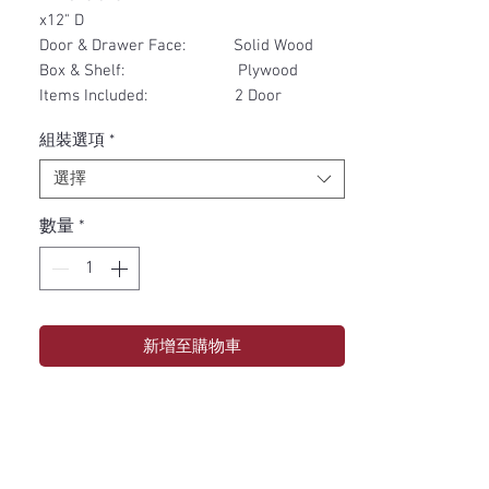
x12" D
Door & Drawer Face: Solid Wood
Box & Shelf: Plywood
Items Included: 2 Door
組裝選項
*
選擇
數量
*
新增至購物車