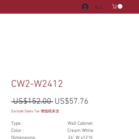
登入
電器
水龍頭和水槽
把手
CW2-W2412
一般價格
促銷價格
 US$152.00 
US$57.76
Exclude Sales Tax 增值税未含
Type : Wall Cabinet
Color : Cream White
Dimensions: 24" W x12"H