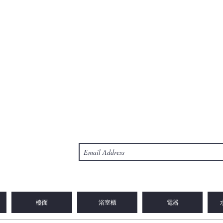
檯面
浴室櫃
電器