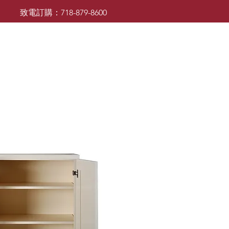
致電訂購：718-879-8600
廚櫃
檯面
檯面
浴室櫃