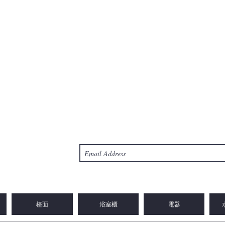
檯面
浴室櫃
電器