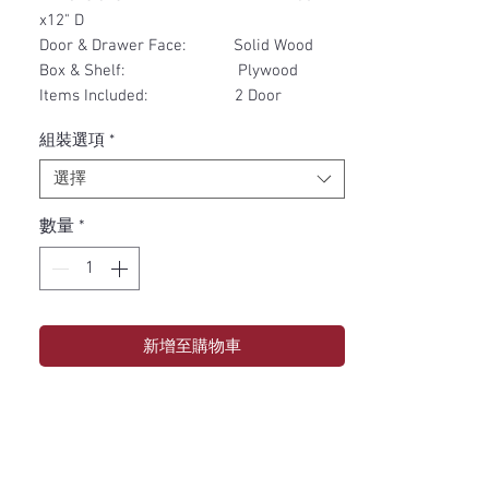
x12" D
Door & Drawer Face: Solid Wood
Box & Shelf: Plywood
Items Included: 2 Door
組裝選項
*
選擇
數量
*
新增至購物車