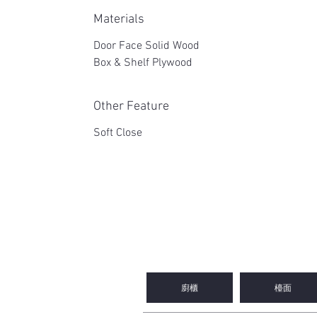
Materials
Door Face Solid Wood
Box & Shelf Plywood
Other Feature
Soft Close
2WIN CABINETRY
廚櫃
檯面