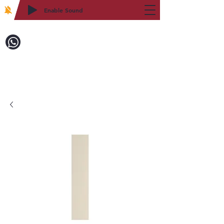
Enable Sound
2WIN CABINETRY
致電訂購：718-879-8600