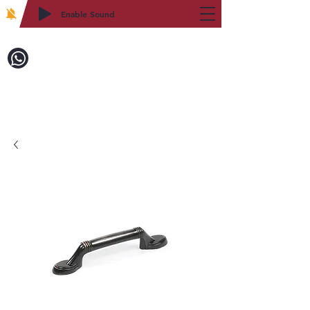
Enable Sound
2WIN CABINETRY
致電訂購：718-879-8600