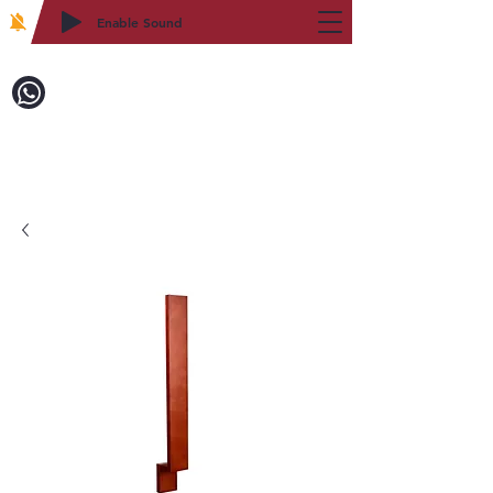
Enable Sound
2WIN CABINETRY
致電訂購：718-879-8600