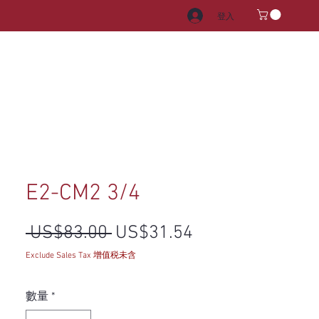
登入
電器
水龍頭和水槽
把手
E2-CM2 3/4
一般價格
促銷價格
 US$83.00 
US$31.54
Exclude Sales Tax 增值税未含
數量
*