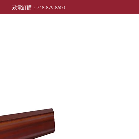
致電訂購：718-879-8600
廚櫃
檯面
檯面
浴室櫃