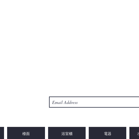
檯面
浴室櫃
電器