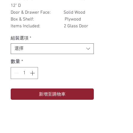
12" D
Door & Drawer Face: Solid Wood
Box & Shelf: Plywood
Items Included: 2 Glass Door
組裝選項
*
選擇
數量
*
新增至購物車