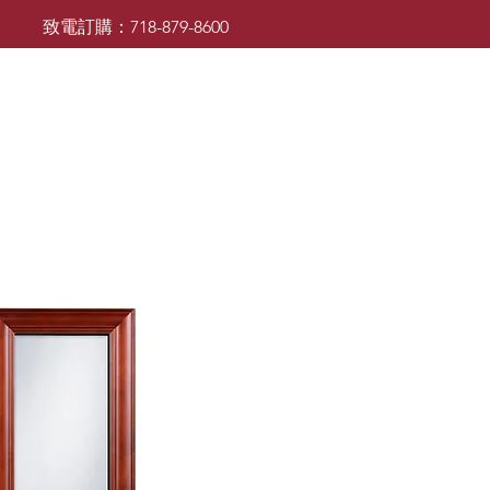
致電訂購：718-879-8600
廚櫃
檯面
檯面
浴室櫃