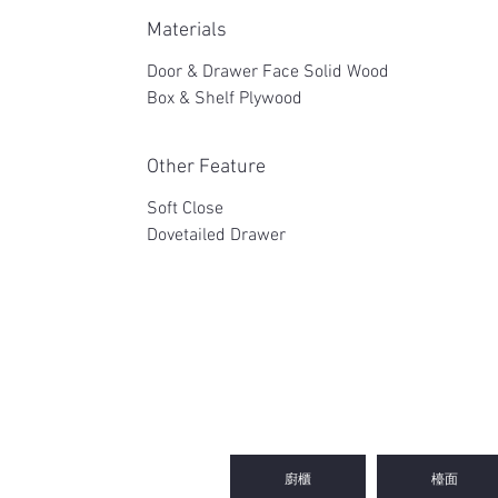
Materials
Door & Drawer Face Solid Wood
Box & Shelf Plywood
Other Feature
Soft Close
Dovetailed Drawer
2WIN CABINETRY
廚櫃
檯面