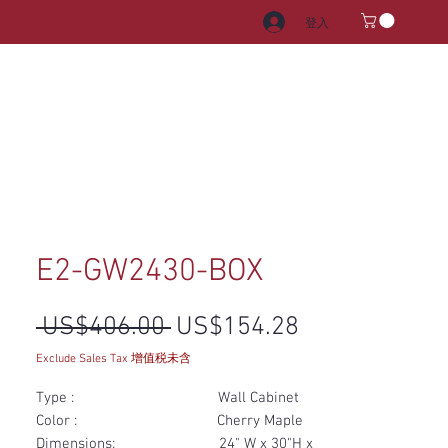
登入
電器
水龍頭和水槽
把手
E2-GW2430-BOX
一般價格
促銷價格
 US$406.00 
US$154.28
Exclude Sales Tax 增值税未含
Type : Wall Cabinet
Color : Cherry Maple
Dimensions: 24" W x 30"H x