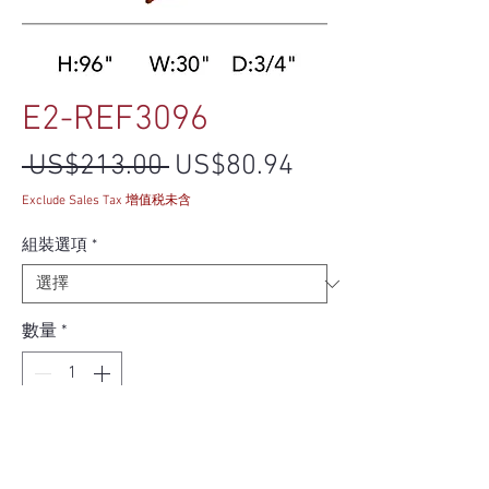
E2-REF3096
一般價格
促銷價格
 US$213.00 
US$80.94
Exclude Sales Tax 增值税未含
組裝選項
*
數量
*
新增至購物車