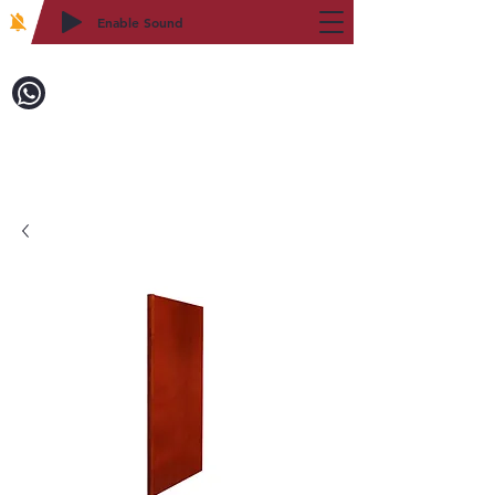
Enable Sound
2WIN CABINETRY
致電訂購：718-879-8600