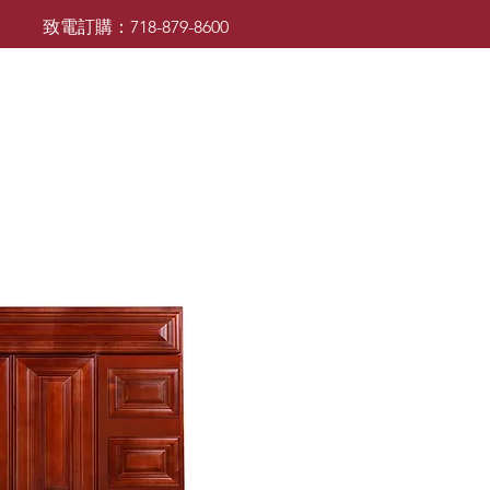
致電訂購：718-879-8600
廚櫃
檯面
檯面
浴室櫃