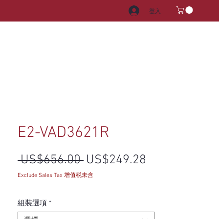
登入
電器
水龍頭和水槽
把手
E2-VAD3621R
一般價格
促銷價格
 US$656.00 
US$249.28
Exclude Sales Tax 增值税未含
組裝選項
*