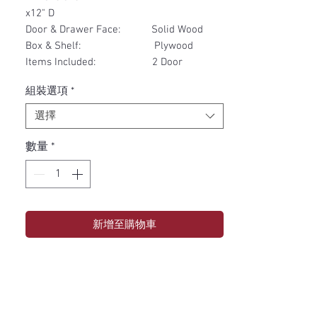
x12" D
Door & Drawer Face: Solid Wood
Box & Shelf: Plywood
Items Included: 2 Door
組裝選項
*
選擇
數量
*
新增至購物車