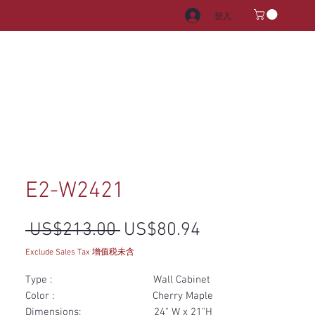
登入
電器
水龍頭和水槽
把手
E2-W2421
一般價格
促銷價格
 US$213.00 
US$80.94
Exclude Sales Tax 增值税未含
Type : Wall Cabinet
Color : Cherry Maple
Dimensions: 24" W x 21"H