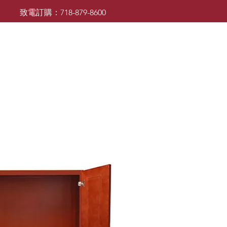
致電訂購：718-879-8600
廚櫃
檯面
檯面
浴室櫃