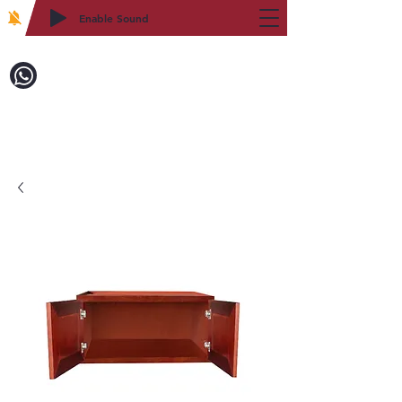
Enable Sound
2WIN CABINETRY
致電訂購：718-879-8600