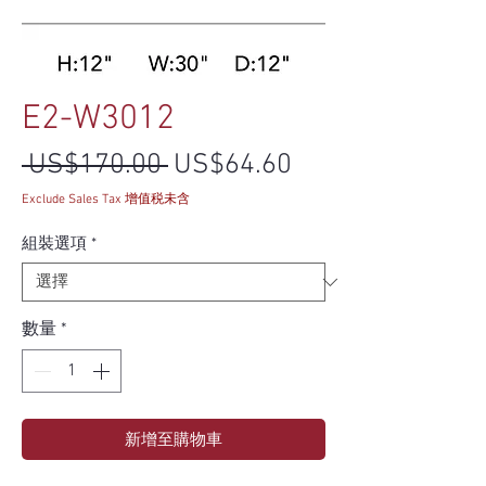
E2-W3012
一般價格
促銷價格
 US$170.00 
US$64.60
Exclude Sales Tax 增值税未含
組裝選項
*
數量
*
新增至購物車