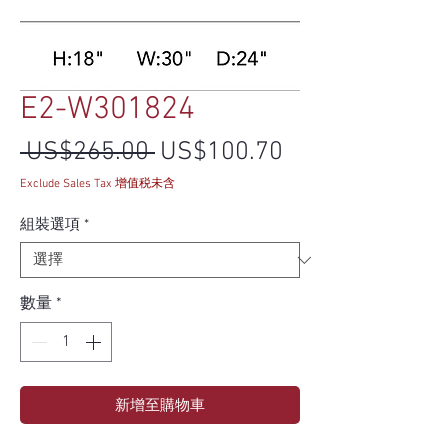
E2-W301824
一般價格
促銷價格
 US$265.00 
US$100.70
Exclude Sales Tax 增值税未含
組裝選項
*
數量
*
新增至購物車