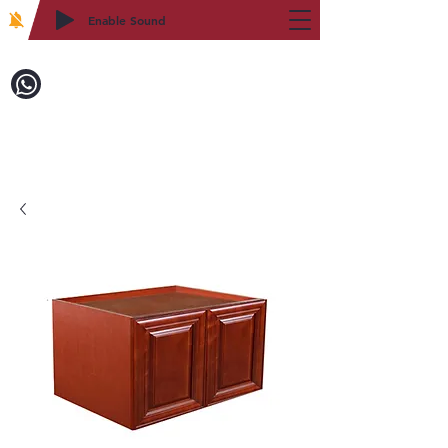
Enable Sound
2WIN CABINETRY
致電訂購：718-879-8600