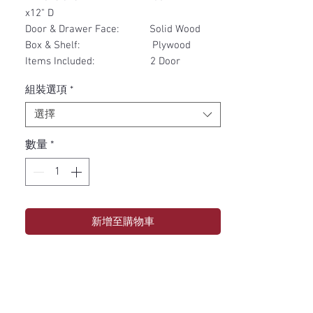
x12" D
Door & Drawer Face: Solid Wood
Box & Shelf: Plywood
Items Included: 2 Door
組裝選項
*
選擇
數量
*
新增至購物車