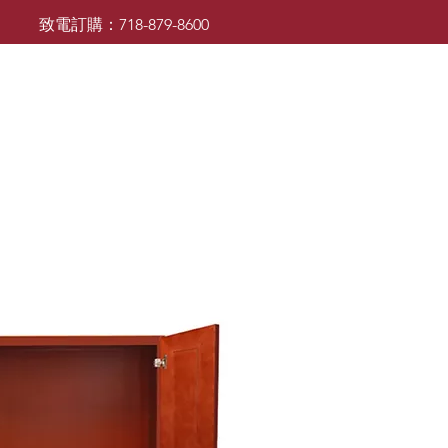
致電訂購：718-879-8600
廚櫃
檯面
檯面
浴室櫃