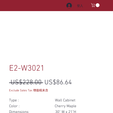
登入
電器
水龍頭和水槽
把手
E2-W3021
一般價格
促銷價格
 US$228.00 
US$86.64
Exclude Sales Tax 增值税未含
Type : Wall Cabinet
Color : Cherry Maple
Dimensions: 30" W x 21"H