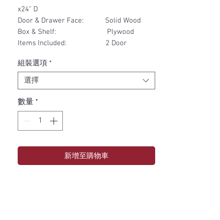
x24" D
Door & Drawer Face: Solid Wood
Box & Shelf: Plywood
Items Included: 2 Door
組裝選項
*
選擇
數量
*
新增至購物車