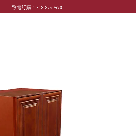
致電訂購：718-879-8600
廚櫃
檯面
檯面
浴室櫃