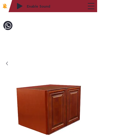
Enable Sound
2WIN CABINETRY
致電訂購：718-879-8600