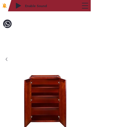
Enable Sound
2WIN CABINETRY
致電訂購：718-879-8600