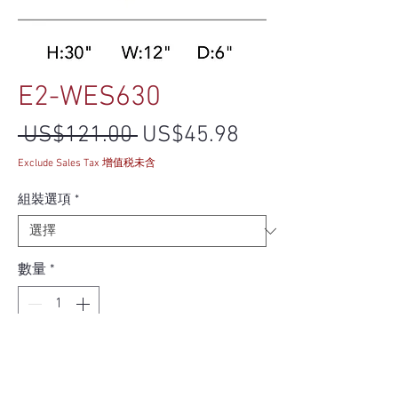
E2-WES630
一般價格
促銷價格
 US$121.00 
US$45.98
Exclude Sales Tax 增值税未含
組裝選項
*
數量
*
新增至購物車