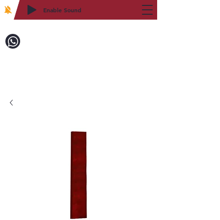
Enable Sound
2WIN CABINETRY
致電訂購：718-879-8600