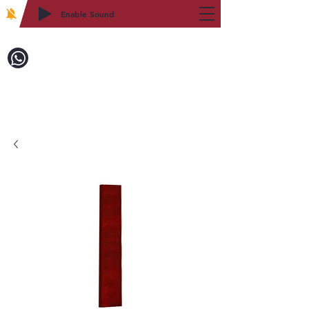
Enable Sound
2WIN CABINETRY
致電訂購：718-879-8600