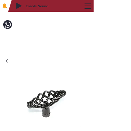
Enable Sound
2WIN CABINETRY
致電訂購：718-879-8600