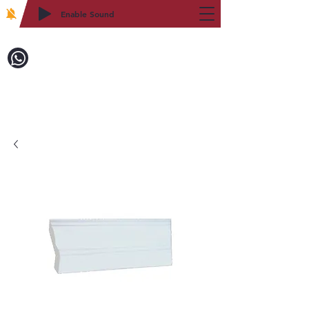
Enable Sound
2WIN CABINETRY
致電訂購：718-879-8600