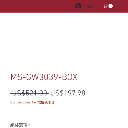
登入
電器
水龍頭和水槽
把手
MS-GW3039-BOX
一般價格
促銷價格
 US$521.00 
US$197.98
Exclude Sales Tax 增值税未含
組裝選項
*