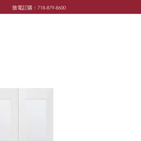
致電訂購：718-879-8600
廚櫃
檯面
檯面
浴室櫃