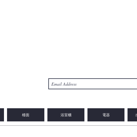
檯面
浴室櫃
電器