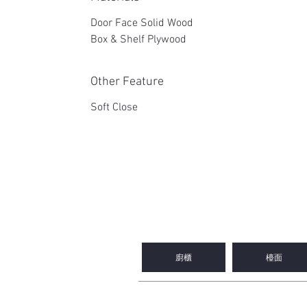
Door Face Solid Wood
Box & Shelf Plywood
Other Feature
Soft Close
2WIN CABINETRY
廚櫃
檯面