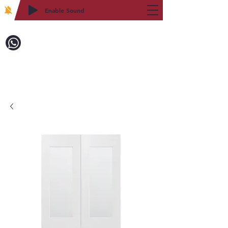
Enable Sound
2WIN CABINETRY
致電訂購：718-879-8600