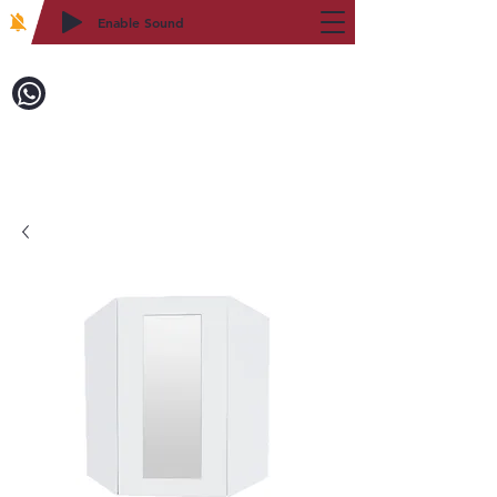
Enable Sound
2WIN CABINETRY
致電訂購：718-879-8600