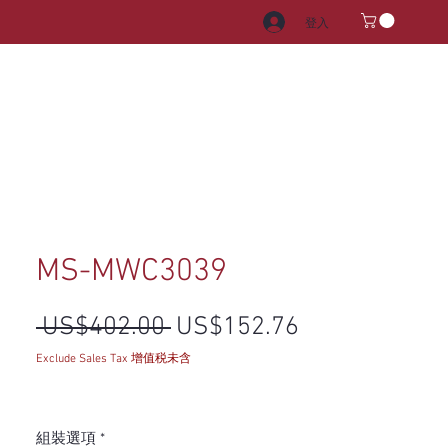
登入
電器
水龍頭和水槽
把手
MS-MWC3039
一般價格
促銷價格
 US$402.00 
US$152.76
Exclude Sales Tax 增值税未含
組裝選項
*