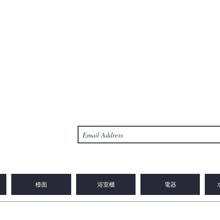
檯面
浴室櫃
電器