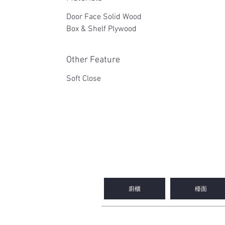
Door Face Solid Wood
Box & Shelf Plywood
Other Feature
Soft Close
2WIN CABINETRY
廚櫃
檯面