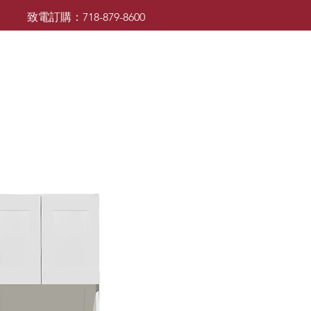
致電訂購：718-879-8600
廚櫃
檯面
檯面
浴室櫃