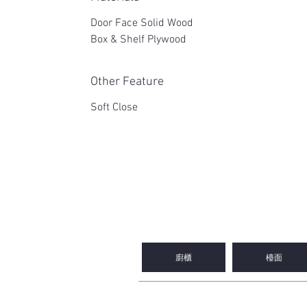
Door Face Solid Wood
Box & Shelf Plywood
Other Feature
Soft Close
2WIN CABINETRY
廚櫃
檯面