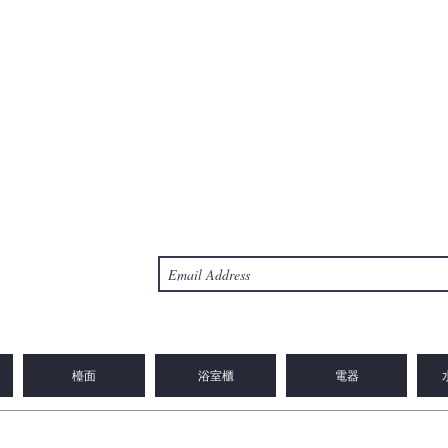
檯面
浴室櫃
電器