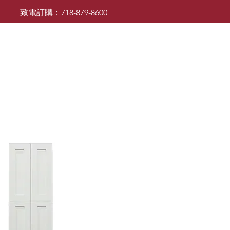
致電訂購：718-879-8600
廚櫃
檯面
檯面
浴室櫃