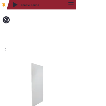
Enable Sound
2WIN CABINETRY
致電訂購：718-879-8600