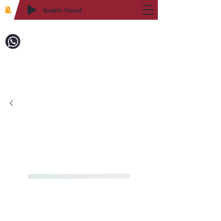
Enable Sound
2WIN CABINETRY
致電訂購：718-879-8600