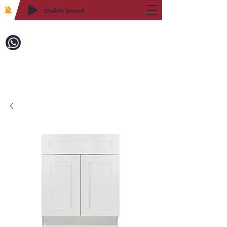
Enable Sound
2WIN CABINETRY
致電訂購：718-879-8600