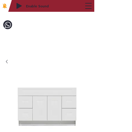
Enable Sound
2WIN CABINETRY
致電訂購：718-879-8600