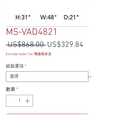
MS-VAD4821
一般價格
促銷價格
 US$868.00 
US$329.84
Exclude Sales Tax 增值税未含
組裝選項
*
數量
*
新增至購物車