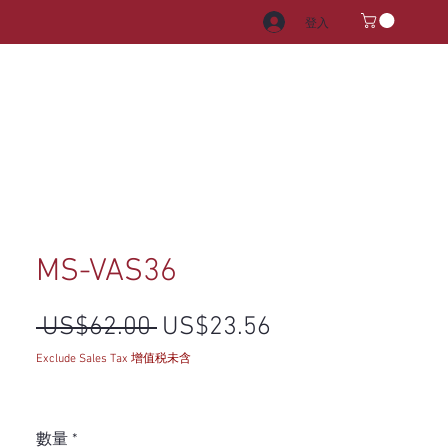
登入
電器
水龍頭和水槽
把手
MS-VAS36
一般價格
促銷價格
 US$62.00 
US$23.56
Exclude Sales Tax 增值税未含
數量
*