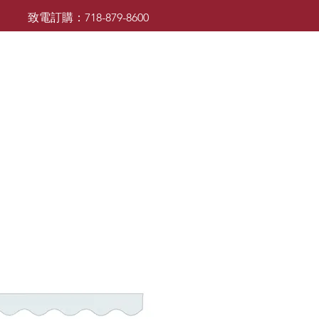
致電訂購：718-879-8600
廚櫃
檯面
檯面
浴室櫃