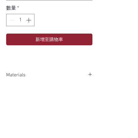
數量
*
新增至購物車
Materials
Door Face Solid Wood
Other Feature
Box & Shelf Plywood
Soft Close