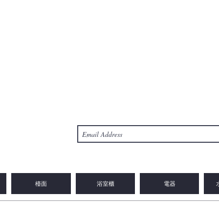
檯面
浴室櫃
電器