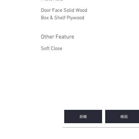
Door Face Solid Wood
Box & Shelf Plywood
Other Feature
Soft Close
2WIN CABINETRY
廚櫃
檯面