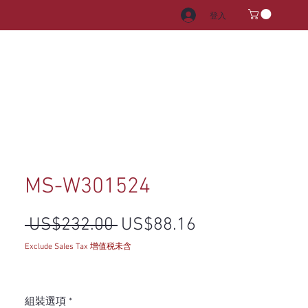
登入
電器
水龍頭和水槽
把手
MS-W301524
一般價格
促銷價格
 US$232.00 
US$88.16
Exclude Sales Tax 增值税未含
組裝選項
*