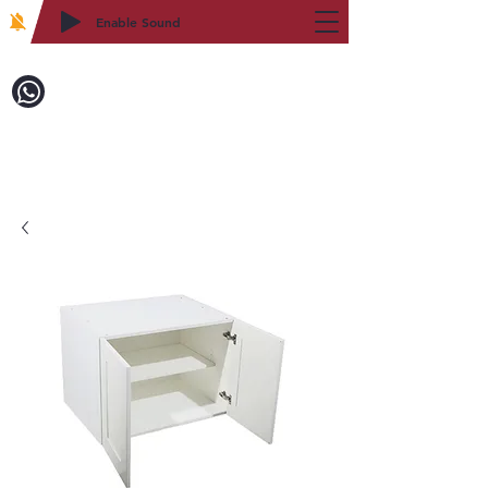
Enable Sound
2WIN CABINETRY
致電訂購：718-879-8600