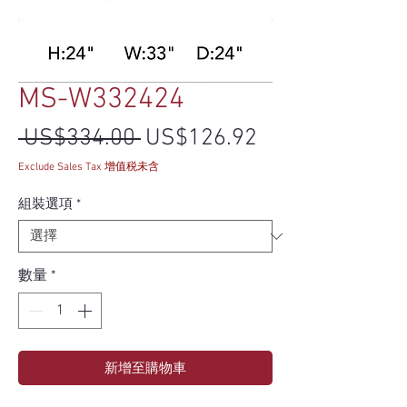
MS-W332424
一般價格
促銷價格
 US$334.00 
US$126.92
Exclude Sales Tax 增值税未含
組裝選項
*
數量
*
新增至購物車