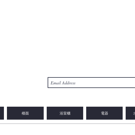
檯面
浴室櫃
電器