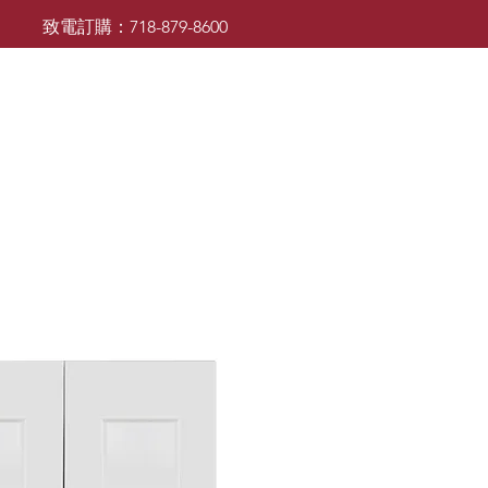
致電訂購：718-879-8600
廚櫃
檯面
檯面
浴室櫃