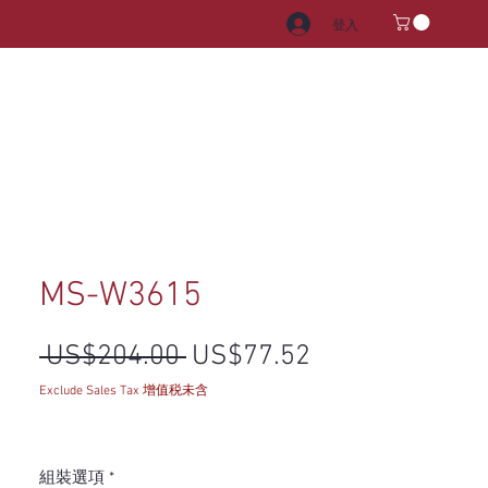
登入
電器
水龍頭和水槽
把手
MS-W3615
一般價格
促銷價格
 US$204.00 
US$77.52
Exclude Sales Tax 增值税未含
組裝選項
*