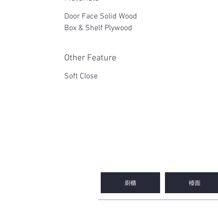
Door Face Solid Wood
Box & Shelf Plywood
Other Feature
Soft Close
2WIN CABINETRY
廚櫃
檯面