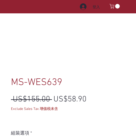
登入
電器
水龍頭和水槽
把手
MS-WES639
一般價格
促銷價格
 US$155.00 
US$58.90
Exclude Sales Tax 增值税未含
組裝選項
*