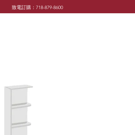
致電訂購：718-879-8600
廚櫃
檯面
檯面
浴室櫃