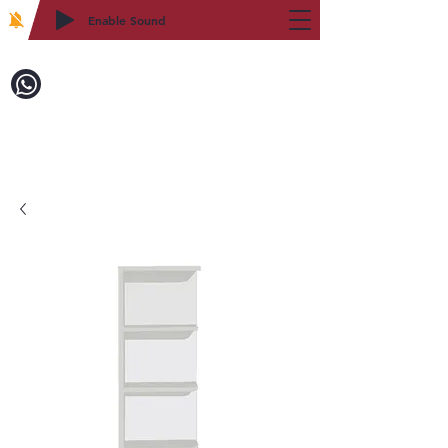
Enable Sound
2WIN CABINETRY
致電訂購：718-879-8600