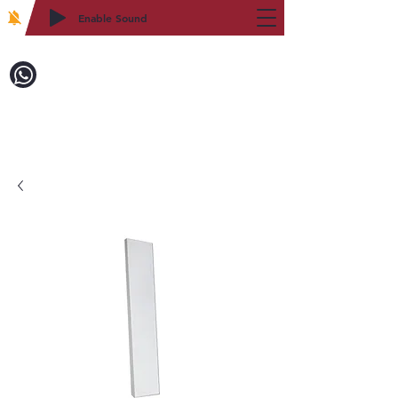
Enable Sound
2WIN CABINETRY
致電訂購：718-879-8600